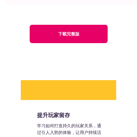
下載完整版
提升玩家留存
学习如何打造持久的玩家关系，通
过引人入胜的体验，让用户持续活