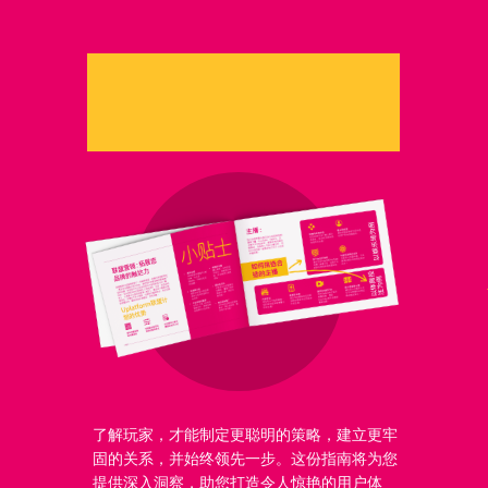
了解玩家，才能制定更聪明的策略，建立更牢
固的关系，并始终领先一步。这份指南将为您
提供深入洞察，助您打造令人惊艳的用户体