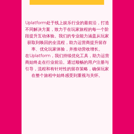
Uplatform处于线上娱乐行业的最前沿，打造
不同解决方案，致力于在玩家旅程的每一个阶
段提升互动体验。我们的专业能力涵盖从玩家
获取到唤回的全流程，助力运营商提升留存
率、优化玩家体验，并推动营收增长。
在Uplatform，我们持续优化工具，助力运营
商始终走在行业前沿。通过顺畅的用户注册与
引导，流程和有针对性的留存策略，确保玩家
在整个旅程中始终感受到重视与关怀。