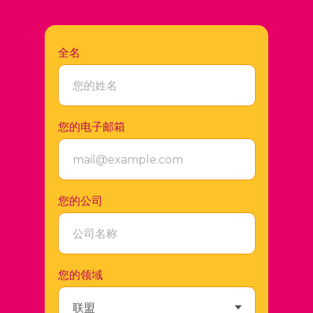
全名
您的电子邮箱
您的公司
您的领域