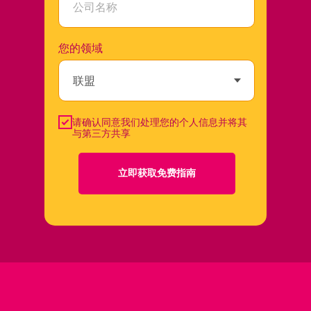
您的领域
请确认同意我们处理您的个人信息并将其
与第三方共享
立即获取免费指南