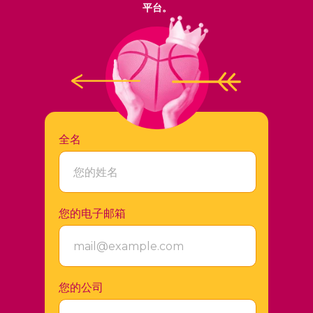
平台。
全名
您的电子邮箱
您的公司